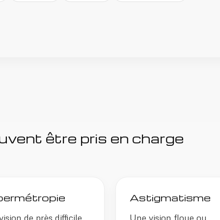
uvent être pris en charge
ermétropie
Astigmatisme
ision de près difficile,
Une vision floue ou