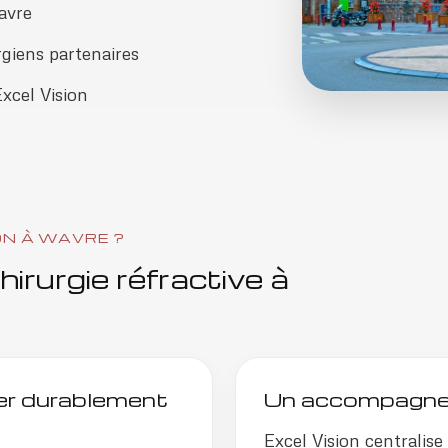
avre
giens partenaires
xcel Vision
ON À WAVRE ?
irurgie réfractive à
ger durablement
Un accompagnem
Excel Vision centralis