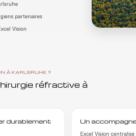
arlsruhe
giens partenaires
xcel Vision
ON À KARLSRUHE ?
irurgie réfractive à
ger durablement
Un accompagnem
Excel Vision centralis