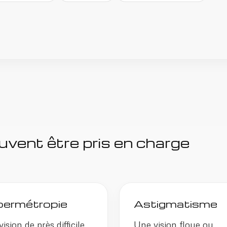
uvent être pris en charge
ermétropie
Astigmatisme
ision de près difficile,
Une vision floue ou